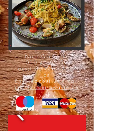
Salle Climatisée
Nous
Contacter
010 41.92.59
aussi via
WhatsApp
ou
Envoyez-nous un e-mail
info@pizzeriawavre.be