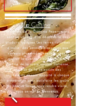
La Cuisine
Les plats de la Trattoria Peperoncino
sont un voyage à la découverte des
produits typiques des terres cultivées
d'Italie, des saveurs classiques aux
saveurs plus traditionnelles, venez
goûter la qualité, l'authenticité et
l'arôme de la vraie cuisine italienne,
résultat de la sélection des
ingrédients et soin apporté à chaque
préparation pour satisfaire les goûts
de chacun Venez nous rendre visite,
vous serez les bienvenus.