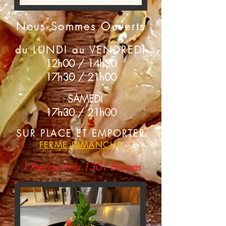
Nous Sommes Ouverts
du LUNDI au VENDRED
I
12h00 / 14h30
17h30 / 21h00
SAMEDI
17
17h30 / 21h00
SUR PLACE ET EMPORTER
FERME DIMANCHE
1 Rue du Poilu 1301 Bierges