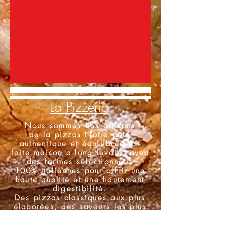
La Pizzeria
Nous sommes des artisans
de la pizzas Notre pâte
authentique et équilibrée est
faite maison a long levain, avec
des farines sélectionnées
100% Italiennes pour offrir une
haute qualité et une hautement
digestibilité.
Des pizzas classiques aux plus
élaborées, des saveurs les plus
simples aux combinaisons les