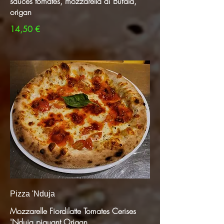
sauces tomates, mozzarella di Bufala,
origan
14,50 €
Pizza 'Nduja
Mozzarelle Fiordilatte Tomates Cerises
'Nduja piquant Origan