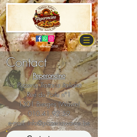
Connexion
Since 2011
Contact
Peperoncino
Pizzeria Trattoria Italiana
Rue du Poilu n°1
1301 Bierges (Wavre)
010.41.92.59
e-mail:
info@pizzeriawavre.be