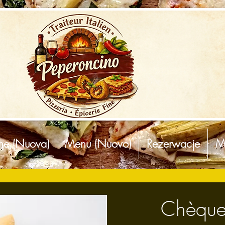
ine (Nuova)
Menu (Nuovo)
Rezerwacje
M
Chèque