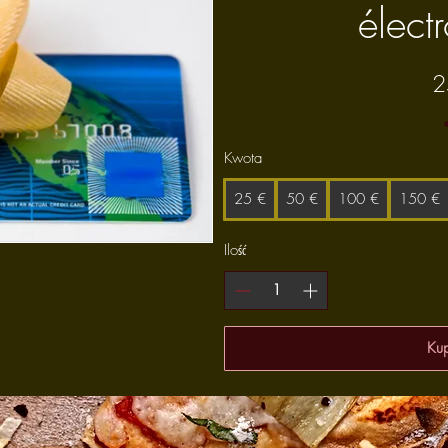
élect
2
Kwota
25 €
50 €
100 €
150 €
Ilość
Kup